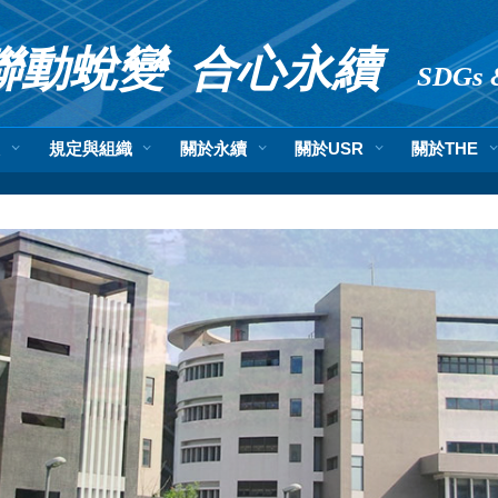
聯
動
蛻變 合
心永續
SDGs 
息
規定與組織
關於永續
關於USR
關於THE