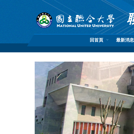
跳
到
主
要
內
容
回首頁
最新消
區